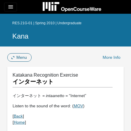
menu
RES.21G-01 | Spring 2010 | Undergraduate
Kana
Menu
More Info
Katakana Recognition Exercise
インターネット
インターネット =
intaanetto
= “Internet”
Listen to the sound of the word: (
MOV
)
[
Back
]
[
Home
]