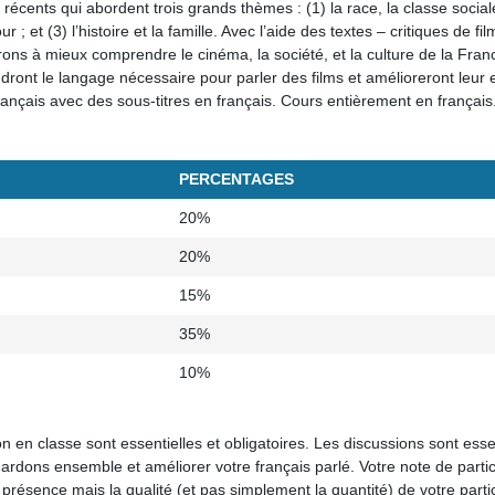
récents qui abordent trois grands thèmes : (1) la race, la classe sociale
r ; et (3) l’histoire et la famille. Avec l’aide des textes – critiques de fil
rons à mieux comprendre le cinéma, la société, et la culture de la Fra
dront le langage nécessaire pour parler des films et amélioreront leur e
 français avec des sous-titres en français. Cours entièrement en français
PERCENTAGES
20%
20%
15%
35%
10%
on en classe sont essentielles et obligatoires. Les discussions sont esse
dons ensemble et améliorer votre français parlé. Votre note de partic
résence mais la qualité (et pas simplement la quantité) de votre partic