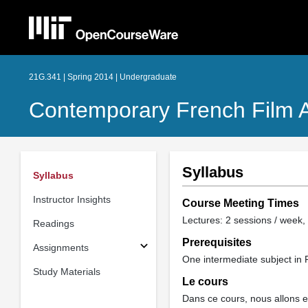
21G.341 | Spring 2014 | Undergraduate
Contemporary French Film A
Syllabus
Syllabus
Instructor Insights
Course Meeting Times
Lectures: 2 sessions / week,
Readings
Prerequisites
Assignments
One intermediate subject in F
Study Materials
Le cours
Dans ce cours, nous allons e