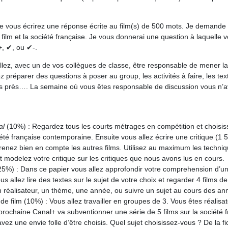
vous écrirez une réponse écrite au film(s) de 500 mots. Je demande
 film et la société française. Je vous donnerai une question à laquelle
+, ✔, ou ✔-.
llez, avec un de vos collègues de classe, être responsable de mener l
ez préparer des questions à poser au group, les activités à faire, les texte
us près…. La semaine où vous êtes responsable de discussion vous n’
al
(10%) : Regardez tous les courts métrages en compétition et choisiss
iété française contemporaine. Ensuite vous allez écrire une critique (1 
 prenez bien en compte les autres films. Utilisez au maximum les techni
t modelez votre critique sur les critiques que nous avons lus en cours.
25%) : Dans ce papier vous allez approfondir votre comprehension d’u
s allez lire des textes sur le sujet de votre choix et regarder 4 films 
 réalisateur, un thème, une année, ou suivre un sujet au cours des an
 de film (10%) : Vous allez travailler en groupes de 3. Vous êtes réalis
prochaine Canal+ va subventionner une série de 5 films sur la société 
ez une envie folle d’être choisis. Quel sujet choisissez-vous ? De la fi