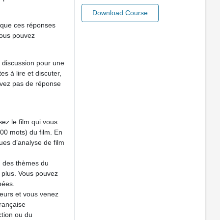
Download Course
 que ces réponses
 vous pouvez
a discussion pour une
s à lire et discuter,
avez pas de réponse
ez le film qui vous
500 mots) du film. En
ques d’analyse de film
n des thèmes du
de plus. Vous pouvez
nées.
ateurs et vous venez
française
ction ou du