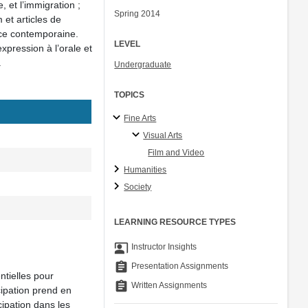
, et l’immigration ;
Spring 2014
m et articles de
nce contemporaine.
LEVEL
xpression à l’orale et
.
Undergraduate
TOPICS
Fine Arts
Visual Arts
Film and Video
Humanities
Society
LEARNING RESOURCE TYPES
co_present
Instructor Insights
assignment
Presentation Assignments
ntielles pour
assignment
Written Assignments
ipation prend en
ipation dans les