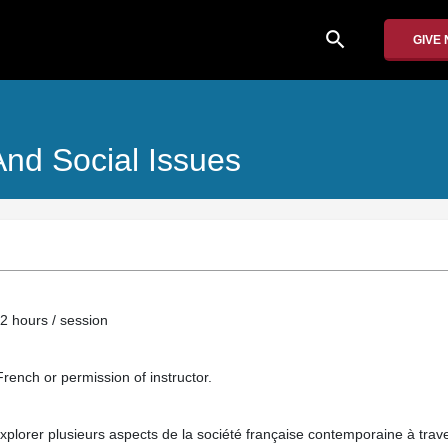
search
GIVE
nd Social Issues
 2 hours / session
rench or permission of instructor.
xplorer plusieurs aspects de la société française contemporaine à trave