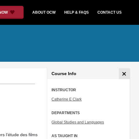
 NOW
ABOUT OCW
HELP & FAQS
CONTACT US
Course Info
INSTRUCTOR
Catherine E Clark
DEPARTMENTS
Global Studies and Languages
rs l’étude des films
AS TAUGHT IN