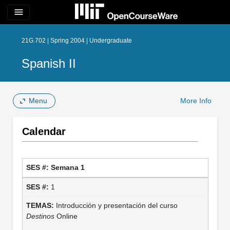
menu
21G.702 | Spring 2004 | Undergraduate
Spanish II
Menu
More Info
Calendar
Semana 1
1
Introducción y presentación del curso
Destinos
Online