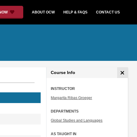
 NOW
ABOUT OCW
HELP & FAQS
CONTACT US
Course Info
INSTRUCTOR
Margarita Ribas Groeger
DEPARTMENTS
Global Studies and Languages
AS TAUGHT IN