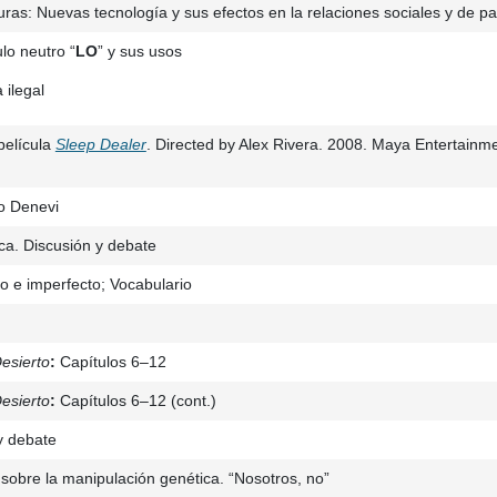
ras: Nuevas tecnología y sus efectos en la relaciones sociales y de pa
ulo neutro “
LO
” y sus usos
 ilegal
película
Sleep Dealer
. Directed by Alex Rivera. 2008. Maya Entertainm
o Denevi
a. Discusión y debate
ito e imperfecto; Vocabulario
Desierto
:
Capítulos 6–12
Desierto
:
Capítulos 6–12 (cont.)
y debate
sobre la manipulación genética. “Nosotros, no”