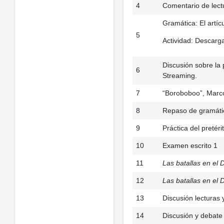
4
Comentario de lectu
Gramática: El artíc
5
Actividad: Descarga
Discusión sobre la 
6
Streaming.
7
“Boroboboo”, Marc
8
Repaso de gramátic
9
Práctica del pretér
10
Examen escrito 1
11
Las batallas en el 
12
Las batallas en el 
13
Discusión lecturas 
14
Discusión y debate 