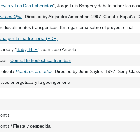
eyes y Los Dos Laberintos
”, Jorge Luis Borges y debate sobre los cas
re Los Ojos
.
Directed by Alejandro Amenábar. 1997. Canal + España. 
e los alimentos transgénicos. Entregar tema sobre el proyecto final.
ña por la madre tierra (PDF)
curso y “
Baby, H. P.
” Juan José Arreola
ación:
Central hidroeléctrica Inambari
película
Hombres armados
.
Directed by John Sayles. 1997. Sony Clas
tivas energéticas y la geoingeniería
ont.)
cont.) / Fiesta y despedida