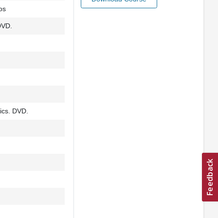
os
DVD.
sics. DVD.