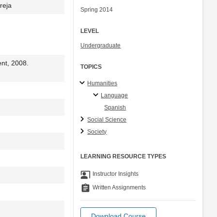
reja
Spring 2014
LEVEL
Undergraduate
ent, 2008.
TOPICS
Humanities
Language
Spanish
Social Science
Society
LEARNING RESOURCE TYPES
co_present
Instructor Insights
assignment
Written Assignments
Download Course