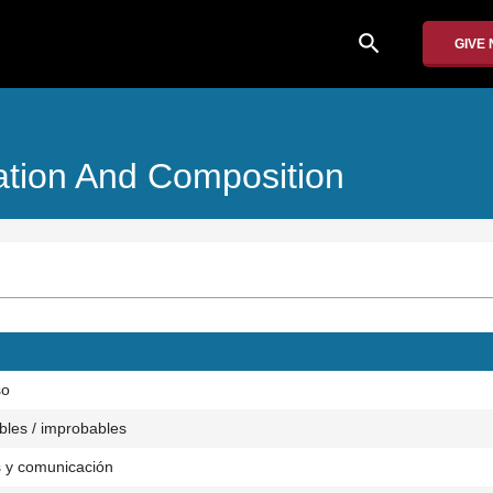
search
GIVE
tion And Composition
so
bles / improbables
s y comunicación