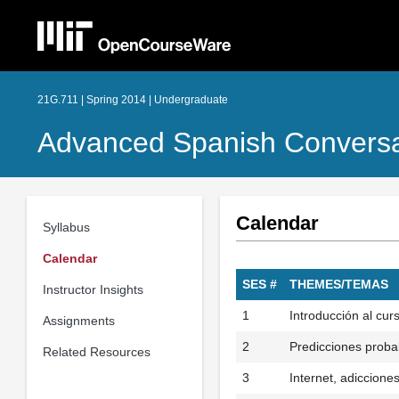
21G.711 | Spring 2014 | Undergraduate
Advanced Spanish Conversa
Calendar
Syllabus
Calendar
SES #
THEMES/TEMAS
Instructor Insights
1
Introducción al cur
Assignments
2
Predicciones proba
Related Resources
3
Internet, adiccione