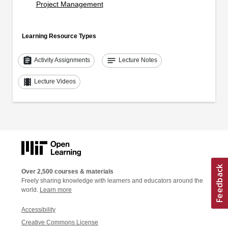
Project Management
Learning Resource Types
assignment
notes
Activity Assignments
Lecture Notes
theaters
Lecture Videos
Over 2,500 courses & materials
Freely sharing knowledge with learners and educators around the
world.
Learn more
Accessibility
Creative Commons License