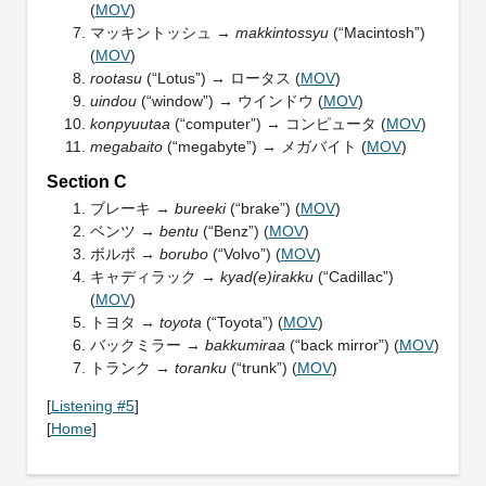
(
MOV
)
マッキントッシュ →
makkintossyu
(“Macintosh”)
(
MOV
)
rootasu
(“Lotus”) → ロータス (
MOV
)
uindou
(“window”) → ウインドウ (
MOV
)
konpyuutaa
(“computer”) → コンピュータ (
MOV
)
megabaito
(“megabyte”) → メガバイト (
MOV
)
Section C
ブレーキ →
bureeki
(“brake”) (
MOV
)
ベンツ →
bentu
(“Benz”) (
MOV
)
ボルボ →
borubo
(“Volvo”) (
MOV
)
キャディラック →
kyad(e)irakku
(“Cadillac”)
(
MOV
)
トヨタ →
toyota
(“Toyota”) (
MOV
)
バックミラー →
bakkumiraa
(“back mirror”) (
MOV
)
トランク →
toranku
(“trunk”) (
MOV
)
[
Listening #5
]
[
Home
]