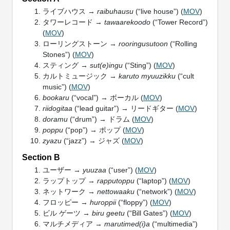
ライブハウス →
raibuhausu
(“live house”) (
MOV
)
タワーレコード →
tawaarekoodo
(“Tower Record”)
(
MOV
)
ローリングストーン →
rooringusutoon
(“Rolling
Stones”) (
MOV
)
スティング →
sut(e)ingu
(“Sting”) (
MOV
)
カルトミュージック →
karuto myuuzikku
(“cult
music”) (
MOV
)
bookaru
(“vocal”) → ボーカル (
MOV
)
riidogitaa
(“lead guitar”) → リードギター (
MOV
)
doramu
(“drum”) → ドラム (
MOV
)
poppu
(“pop”) → ポップ (
MOV
)
zyazu
(“jazz”) → ジャズ (
MOV
)
Section B
ユーザー →
yuuzaa
(“user”) (
MOV
)
ラップトップ →
rapputoppu
(“laptop”) (
MOV
)
ネットワーク →
nettowaaku
(“network”) (
MOV
)
フロッピー →
huroppii
(“floppy”) (
MOV
)
ビル ゲーツ →
biru geetu
(“Bill Gates”) (
MOV
)
マルチメディア →
marutimed(i)a
(“multimedia”)