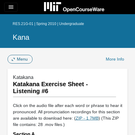
menu
RES.21G-01 | Spring 2010 | Undergraduate
Kana
Menu
More Info
Katakana
Katakana Exercise Sheet -
Listening #6
Click on the audio file after each word or phrase to hear it
pronounced. All pronunciation recordings for this section
are available to download here: (
ZIP - 1.7MB
) (This ZIP
file contains: 28 .mov files.)
Section A