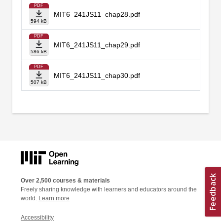
PDF
MIT6_241JS11_chap28.pdf
594 kB
PDF
MIT6_241JS11_chap29.pdf
586 kB
PDF
MIT6_241JS11_chap30.pdf
507 kB
Over 2,500 courses & materials
Freely sharing knowledge with learners and educators around the
world.
Learn more
Accessibility