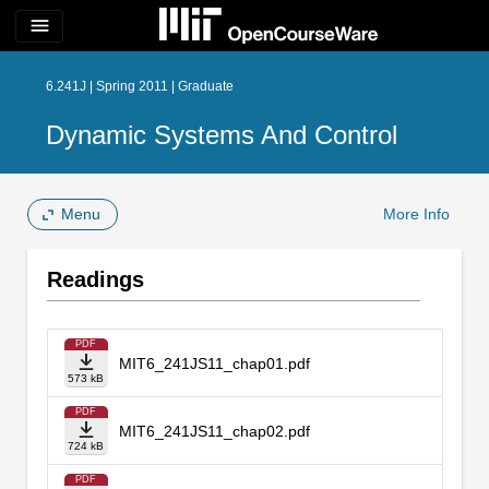
menu
6.241J | Spring 2011 | Graduate
Dynamic Systems And Control
Menu
More Info
Readings
PDF
MIT6_241JS11_chap01.pdf
573 kB
PDF
MIT6_241JS11_chap02.pdf
724 kB
PDF